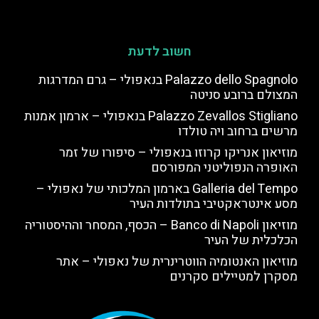
חשוב לדעת
Palazzo dello Spagnolo בנאפולי – גרם המדרגות
המצולם ברובע סניטה
Palazzo Zevallos Stigliano בנאפולי – ארמון אמנות
מרשים ברחוב ויה טולדו
מוזיאון אנריקו קרוזו בנאפולי – סיפורו של זמר
האופרה הנפוליטני המפורסם
Galleria del Tempo בארמון המלכותי של נאפולי –
מסע אינטראקטיבי בתולדות העיר
מוזיאון Banco di Napoli – הכסף, המסחר וההיסטוריה
הכלכלית של העיר
מוזיאון האנטומיה הווטרינרית של נאפולי – אתר
מסקרן למטיילים סקרנים