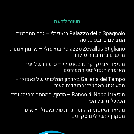
חשוב לדעת
Palazzo dello Spagnolo בנאפולי – גרם המדרגות
המצולם ברובע סניטה
Palazzo Zevallos Stigliano בנאפולי – ארמון אמנות
מרשים ברחוב ויה טולדו
מוזיאון אנריקו קרוזו בנאפולי – סיפורו של זמר
האופרה הנפוליטני המפורסם
Galleria del Tempo בארמון המלכותי של נאפולי –
מסע אינטראקטיבי בתולדות העיר
מוזיאון Banco di Napoli – הכסף, המסחר וההיסטוריה
הכלכלית של העיר
מוזיאון האנטומיה הווטרינרית של נאפולי – אתר
מסקרן למטיילים סקרנים