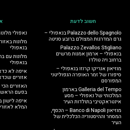
חשוב לדעת
אי
Palazzo dello Spagnolo בנאפולי –
נאפולי מלונו
גרם המדרגות המצולם ברובע סניטה
מלונות באזור 
Palazzo Zevallos Stigliano
בנאפולי
בנאפולי – ארמון אמנות מרשים
מלונות עם בר
ברחוב ויה טולדו
בנאפולי
מוזיאון אנריקו קרוזו בנאפולי –
איפה לא כדאי
סיפורו של זמר האופרה הנפוליטני
אזורים שכדא
המפורסם
האזורים הכי 
Galleria del Tempo בארמון
בפעם הראשו
המלכותי של נאפולי – מסע
איפה לישון ב
אינטראקטיבי בתולדות העיר
המלא לאזורי 
מוזיאון Banco di Napoli – הכסף,
המסחר וההיסטוריה הכלכלית של
העיר