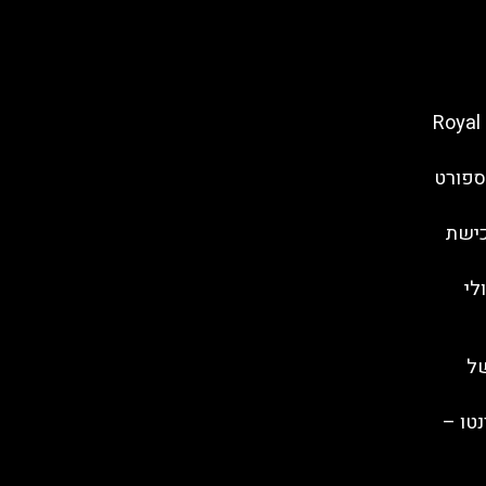
כרטיסים לארמון של נאפולי – Royal
ספורט
כישת
לי
ל
טו –