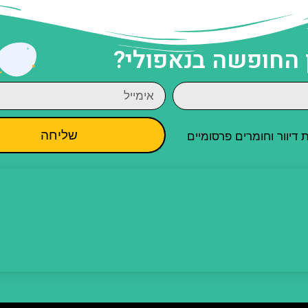
 החופשה בנאפולי?
שליחה
יוור וחומרים פרסומיים