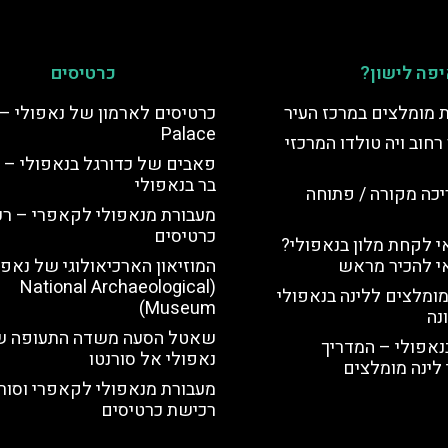
פה לישון?
כרטיסים
ת מומלצים במרכז העיר
Palace
רחוב ויה טולדו המרכזי
פאבים של כדורגל בנאפולי – 
בר בנאפולי
יכה מקורה / פתוחה
מעבורת מנאפולי לקאפרי – ר
כרטיסים
 לקחת מלון בנאפולי?
י להכיר מראש
המוזיאון הארכיאולוגי של נאפו
(National Archaeological
מומלצים ללינה בנאפולי
Museum)
נה
שאטל הסעה משדה התעופה ש
נאפולי – המדריך
נאפולי אל סורנטו
לינה מומלצים
מעבורת מנאפולי לקאפרי וסורנ
רכישת כרטיסים