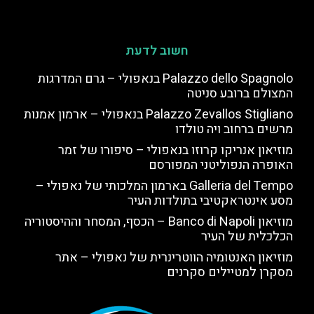
חשוב לדעת
Palazzo dello Spagnolo בנאפולי – גרם המדרגות
המצולם ברובע סניטה
Palazzo Zevallos Stigliano בנאפולי – ארמון אמנות
מרשים ברחוב ויה טולדו
מוזיאון אנריקו קרוזו בנאפולי – סיפורו של זמר
האופרה הנפוליטני המפורסם
Galleria del Tempo בארמון המלכותי של נאפולי –
מסע אינטראקטיבי בתולדות העיר
מוזיאון Banco di Napoli – הכסף, המסחר וההיסטוריה
הכלכלית של העיר
מוזיאון האנטומיה הווטרינרית של נאפולי – אתר
מסקרן למטיילים סקרנים