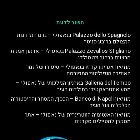
חשוב לדעת
Palazzo dello Spagnolo בנאפולי – גרם המדרגות
המצולם ברובע סניטה
Palazzo Zevallos Stigliano בנאפולי – ארמון אמנות
מרשים ברחוב ויה טולדו
מוזיאון אנריקו קרוזו בנאפולי – סיפורו של זמר
האופרה הנפוליטני המפורסם
Galleria del Tempo בארמון המלכותי של נאפולי –
מסע אינטראקטיבי בתולדות העיר
מוזיאון Banco di Napoli – הכסף, המסחר וההיסטוריה
הכלכלית של העיר
מוזיאון האנטומיה הווטרינרית של נאפולי – אתר
מסקרן למטיילים סקרנים