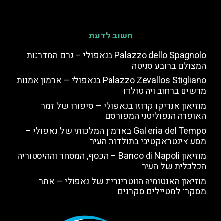
חשוב לדעת
Palazzo dello Spagnolo בנאפולי – גרם המדרגות
המצולם ברובע סניטה
Palazzo Zevallos Stigliano בנאפולי – ארמון אמנות
מרשים ברחוב ויה טולדו
מוזיאון אנריקו קרוזו בנאפולי – סיפורו של זמר
האופרה הנפוליטני המפורסם
Galleria del Tempo בארמון המלכותי של נאפולי –
מסע אינטראקטיבי בתולדות העיר
מוזיאון Banco di Napoli – הכסף, המסחר וההיסטוריה
הכלכלית של העיר
מוזיאון האנטומיה הווטרינרית של נאפולי – אתר
מסקרן למטיילים סקרנים