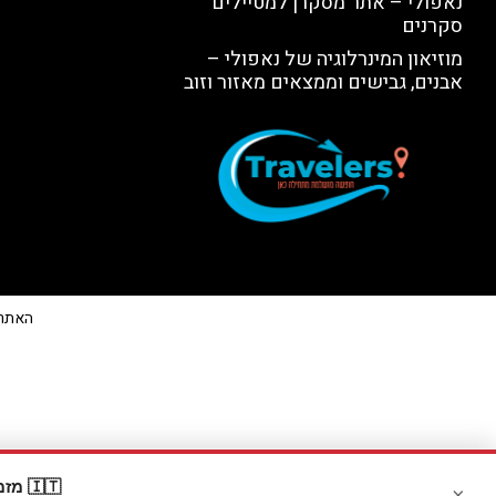
נאפולי – אתר מסקרן למטיילים
סקרנים
מוזיאון המינרלוגיה של נאפולי –
אבנים, גבישים וממצאים מאזור וזוב
האתר הי
🇮🇹 מזמינים דרך Booking? קבלו
×