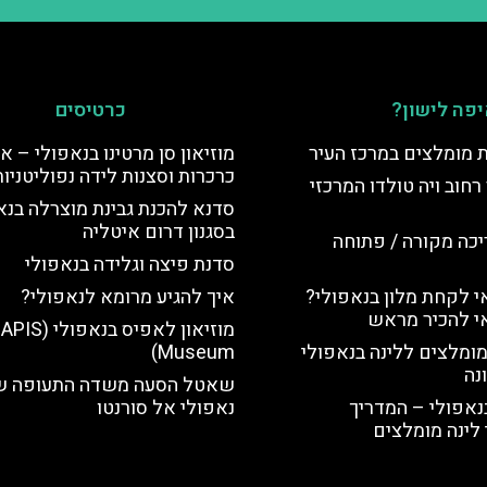
פה לישון?
כרטיסים
ת מומלצים במרכז העיר
מוזיאון סן מרטינו בנאפולי – או
כרכרות וסצנות לידה נפוליטניות
רחוב ויה טולדו המרכזי
סדנא להכנת גבינת מוצרלה בנא
בסגנון דרום איטליה
יכה מקורה / פתוחה
סדנת פיצה וגלידה בנאפולי
 לקחת מלון בנאפולי?
איך להגיע מרומא לנאפולי?
י להכיר מראש
מוזיאון לאפיס בנאפולי (
מומלצים ללינה בנאפולי
Museum)
נה
שאטל הסעה משדה התעופה ש
נאפולי – המדריך
נאפולי אל סורנטו
לינה מומלצים