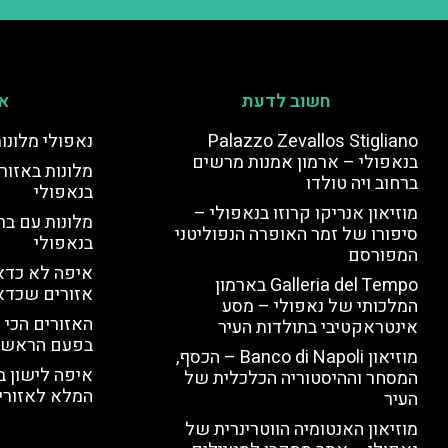
חשוב לדעת
אי
Palazzo Zevallos Stigliano
נאפולי מלונו
בנאפולי – ארמון אמנות מרשים
מלונות באזור 
ברחוב ויה טולדו
בנאפולי
מוזיאון אנריקו קרוזו בנאפולי –
מלונות עם בר
סיפורו של זמר האופרה הנפוליטני
בנאפולי
המפורסם
איפה לא כדאי
Galleria del Tempo בארמון
אזורים שכדא
המלכותי של נאפולי – מסע
האזורים הכי 
אינטראקטיבי בתולדות העיר
בפעם הראשו
מוזיאון Banco di Napoli – הכסף,
איפה לישון ב
המסחר וההיסטוריה הכלכלית של
המלא לאזורי 
העיר
מוזיאון האנטומיה הווטרינרית של