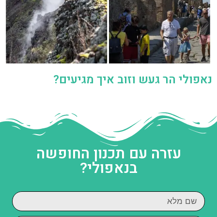
נאפולי הר געש וזוב איך מגיעים?
עזרה עם תכנון החופשה
בנאפולי?