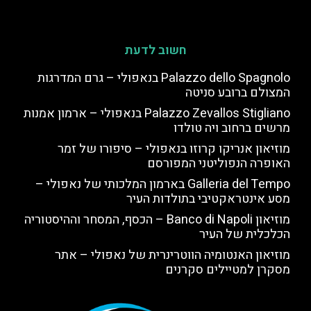
חשוב לדעת
Palazzo dello Spagnolo בנאפולי – גרם המדרגות
המצולם ברובע סניטה
Palazzo Zevallos Stigliano בנאפולי – ארמון אמנות
מרשים ברחוב ויה טולדו
מוזיאון אנריקו קרוזו בנאפולי – סיפורו של זמר
האופרה הנפוליטני המפורסם
Galleria del Tempo בארמון המלכותי של נאפולי –
מסע אינטראקטיבי בתולדות העיר
מוזיאון Banco di Napoli – הכסף, המסחר וההיסטוריה
הכלכלית של העיר
מוזיאון האנטומיה הווטרינרית של נאפולי – אתר
מסקרן למטיילים סקרנים