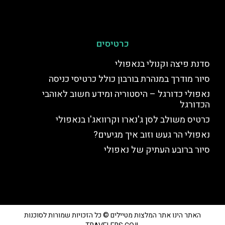
כרטיסים
סדנת פיצה וקנולי בנאפולי
סיור מודרך במנהרת בורבון כולל כרטיסי כניסה
נאפולי כדורגל – היסטוריה ומידע חשוב לאוהבי
הכדורגל
כרטיס משולב לסן ג'נארו וקרוואג'ו בנאפולי
נאפולי הר געש וזוב איך מגיעים?
סיור ברובע העתיק של נאפולי
האתר הינו אתר המלצות מטיילים © כל הזכויות שמורות לסוכנות