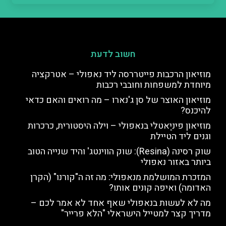
חשוב לדעת
מוזיאון הרכבות פייטררסה ליד נאפולי – אטרקציה
מיוחדת למשפחות וחובבי רכבות
מוזיאון האוצר של סן ג'נארו – מה רואים והאם כדאי
להיכנס?
מוזיאון פיניַאטלי בנאפולי – וילה היסטורית, כרכרות
וגנים ליד הטיילת
שוק רסינה (Resina): שוק הווינטג' והיד שנייה הטוב
ביותר באזור נאפולי
המזכרת המושלמת מנאפולי: מה זה ה"קורנו" (הקרן
האדומה) ואיפה קונים אותו?
מה לא לעשות בנאפולי שאף אחד לא אמר לכם –
מדריך קצר למטייל הישראלי "הלא פרייר"