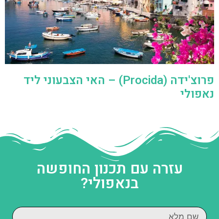
פרוצ'ידה (Procida) – האי הצבעוני ליד
נאפולי
עזרה עם תכנון החופשה
בנאפולי?