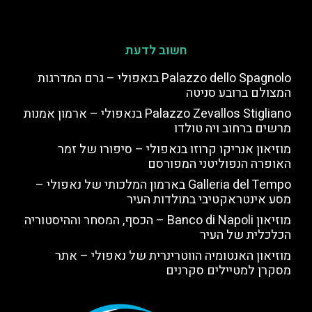
חשוב לדעת
Palazzo dello Spagnolo בנאפולי – גרם המדרגות
המצולם ברובע סניטה
Palazzo Zevallos Stigliano בנאפולי – ארמון אמנות
מרשים ברחוב ויה טולדו
מוזיאון אנריקו קרוזו בנאפולי – סיפורו של זמר
האופרה הנפוליטני המפורסם
Galleria del Tempo בארמון המלכותי של נאפולי –
מסע אינטראקטיבי בתולדות העיר
מוזיאון Banco di Napoli – הכסף, המסחר וההיסטוריה
הכלכלית של העיר
מוזיאון האנטומיה הווטרינרית של נאפולי – אתר
מסקרן למטיילים סקרנים