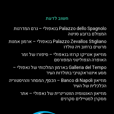
חשוב לדעת
Palazzo dello Spagnolo בנאפולי – גרם המדרגות
המצולם ברובע סניטה
Palazzo Zevallos Stigliano בנאפולי – ארמון אמנות
מרשים ברחוב ויה טולדו
מוזיאון אנריקו קרוזו בנאפולי – סיפורו של זמר
האופרה הנפוליטני המפורסם
Galleria del Tempo בארמון המלכותי של נאפולי –
מסע אינטראקטיבי בתולדות העיר
מוזיאון Banco di Napoli – הכסף, המסחר וההיסטוריה
הכלכלית של העיר
מוזיאון האנטומיה הווטרינרית של נאפולי – אתר
מסקרן למטיילים סקרנים