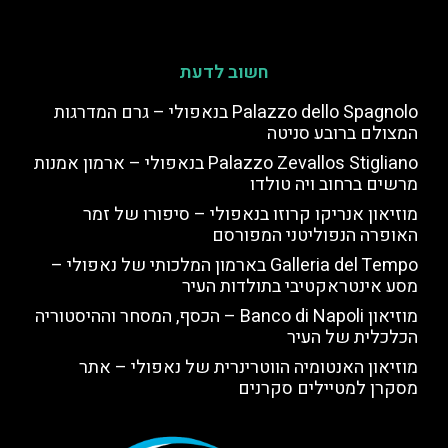
חשוב לדעת
Palazzo dello Spagnolo בנאפולי – גרם המדרגות
המצולם ברובע סניטה
Palazzo Zevallos Stigliano בנאפולי – ארמון אמנות
מרשים ברחוב ויה טולדו
מוזיאון אנריקו קרוזו בנאפולי – סיפורו של זמר
האופרה הנפוליטני המפורסם
Galleria del Tempo בארמון המלכותי של נאפולי –
מסע אינטראקטיבי בתולדות העיר
מוזיאון Banco di Napoli – הכסף, המסחר וההיסטוריה
הכלכלית של העיר
מוזיאון האנטומיה הווטרינרית של נאפולי – אתר
מסקרן למטיילים סקרנים