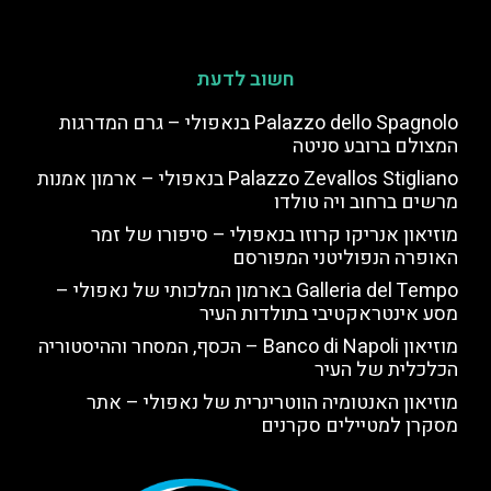
חשוב לדעת
Palazzo dello Spagnolo בנאפולי – גרם המדרגות
המצולם ברובע סניטה
Palazzo Zevallos Stigliano בנאפולי – ארמון אמנות
מרשים ברחוב ויה טולדו
מוזיאון אנריקו קרוזו בנאפולי – סיפורו של זמר
האופרה הנפוליטני המפורסם
Galleria del Tempo בארמון המלכותי של נאפולי –
מסע אינטראקטיבי בתולדות העיר
מוזיאון Banco di Napoli – הכסף, המסחר וההיסטוריה
הכלכלית של העיר
מוזיאון האנטומיה הווטרינרית של נאפולי – אתר
מסקרן למטיילים סקרנים