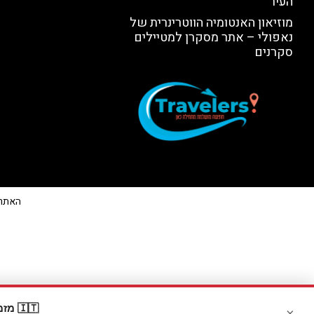
העיר
מוזיאון האנטומיה הווטרינרית של
נאפולי – אתר מסקרן למטיילים
סקרנים
האתר הי
🇮🇹 מזמינים דרך Booking? קבלו
×