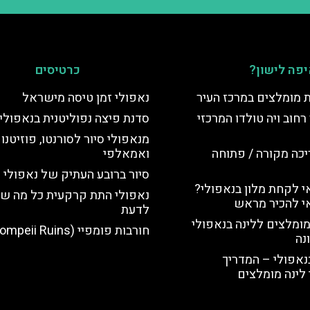
פה לישון?
כרטיסים
ת מומלצים במרכז העיר
נאפולי זמן טיסה מישראל
רחוב ויה טולדו המרכזי
סדנת פיצה נפוליטנית בנאפולי
מנאפולי סיור לסורנטו, פוזיטנו
יכה מקורה / פתוחה
ואמאלפי
סיור ברובע העתיק של נאפולי
 לקחת מלון בנאפולי?
נאפולי התת קרקעית כל מה ש
י להכיר מראש
לדעת
מומלצים ללינה בנאפולי
חורבות פומפיי (Pompeii Ruins)
נה
נאפולי – המדריך
לינה מומלצים