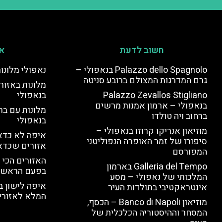
חשוב לדעת
אי
Palazzo dello Spagnolo בנאפולי –
נאפולי מלונו
גרם המדרגות המצולם ברובע סניטה
מלונות באזור 
Palazzo Zevallos Stigliano
בנאפולי
בנאפולי – ארמון אמנות מרשים
מלונות עם בר
ברחוב ויה טולדו
בנאפולי
מוזיאון אנריקו קרוזו בנאפולי –
איפה לא כדאי
סיפורו של זמר האופרה הנפוליטני
אזורים שכדא
המפורסם
האזורים הכי 
Galleria del Tempo בארמון
בפעם הראשו
המלכותי של נאפולי – מסע
איפה לישון ב
אינטראקטיבי בתולדות העיר
המלא לאזורי 
מוזיאון Banco di Napoli – הכסף,
המסחר וההיסטוריה הכלכלית של