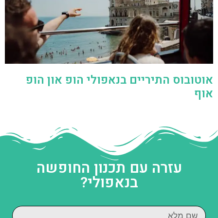
אוטובוס התיריים בנאפולי הופ און הופ
אוף
עזרה עם תכנון החופשה
בנאפולי?