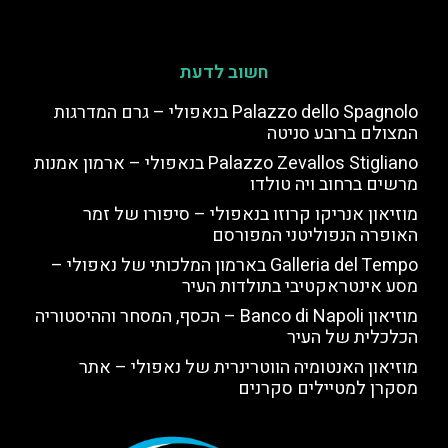
חשוב לדעת
Palazzo dello Spagnolo בנאפולי – גרם המדרגות
המצולם ברובע סניטה
Palazzo Zevallos Stigliano בנאפולי – ארמון אמנות
מרשים ברחוב ויה טולדו
מוזיאון אנריקו קרוזו בנאפולי – סיפורו של זמר
האופרה הנפוליטני המפורסם
Galleria del Tempo בארמון המלכותי של נאפולי –
מסע אינטראקטיבי בתולדות העיר
מוזיאון Banco di Napoli – הכסף, המסחר וההיסטוריה
הכלכלית של העיר
מוזיאון האנטומיה הווטרינרית של נאפולי – אתר
מסקרן למטיילים סקרנים