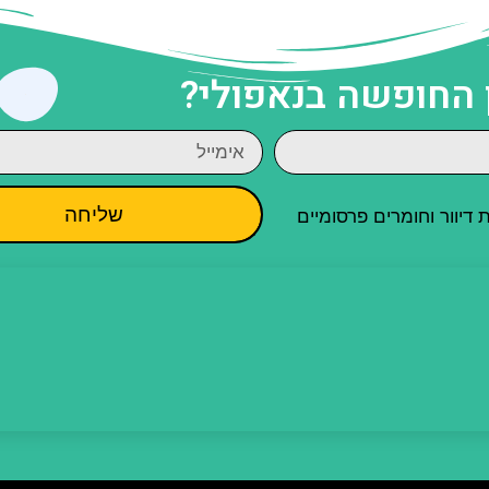
 החופשה בנאפולי?
שליחה
יוור וחומרים פרסומיים