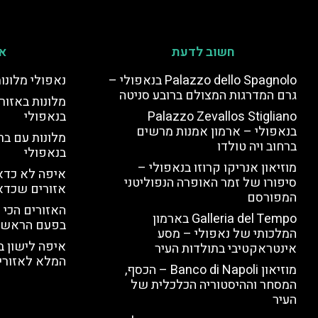
חשוב לדעת
אי
Palazzo dello Spagnolo בנאפולי –
נאפולי מלונו
גרם המדרגות המצולם ברובע סניטה
מלונות באזור 
Palazzo Zevallos Stigliano
בנאפולי
בנאפולי – ארמון אמנות מרשים
מלונות עם בר
ברחוב ויה טולדו
בנאפולי
מוזיאון אנריקו קרוזו בנאפולי –
איפה לא כדאי
סיפורו של זמר האופרה הנפוליטני
אזורים שכדא
המפורסם
האזורים הכי 
Galleria del Tempo בארמון
בפעם הראשו
המלכותי של נאפולי – מסע
איפה לישון ב
אינטראקטיבי בתולדות העיר
המלא לאזורי 
מוזיאון Banco di Napoli – הכסף,
המסחר וההיסטוריה הכלכלית של
העיר