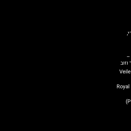
,
–
וזוב
שו המכוסה" בנאפולי (Veiled
כרטיסים לארמון של נאפולי – Royal