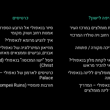
פה לישון?
כרטיסים
ת מומלצים במרכז העיר
סיור בנאפולי אל הרובע הספרדי
אמנות רחוב ושוק מקומי
רחוב ויה טולדו המרכזי
איך להגיע מרומא לנאפולי?
יכה מקורה / פתוחה
מוזיאון המינרלוגיה של נאפולי 
אבנים, גבישים וממצאים מאזור 
 לקחת מלון בנאפולי?
פסל "י
י להכיר מראש
Christ)
מומלצים ללינה בנאפולי
נה
Palace
נאפולי – המדריך
חורבות פומפיי (Pompeii Ruins)
לינה מומלצים