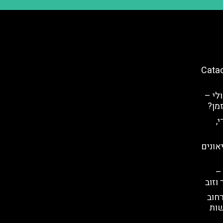
ארו (Catacombe
לי –
מן?
,
מוזיאונים
–
וזוב
חוב
שות