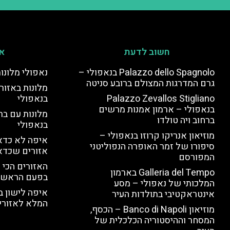
חשוב לדעת
אי
Palazzo dello Spagnolo בנאפולי –
נאפולי מלונו
גרם המדרגות המצולם ברובע סניטה
מלונות באזור 
Palazzo Zevallos Stigliano
בנאפולי
בנאפולי – ארמון אמנות מרשים
מלונות עם בר
ברחוב ויה טולדו
בנאפולי
מוזיאון אנריקו קרוזו בנאפולי –
איפה לא כדאי
סיפורו של זמר האופרה הנפוליטני
אזורים שכדא
המפורסם
האזורים הכי 
Galleria del Tempo בארמון
בפעם הראשו
המלכותי של נאפולי – מסע
איפה לישון ב
אינטראקטיבי בתולדות העיר
המלא לאזורי 
מוזיאון Banco di Napoli – הכסף,
המסחר וההיסטוריה הכלכלית של