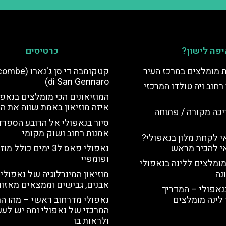
פה לישון?
כרטיסים
ת מומלצים במרכז העיר
קטקומבה די סן ג'נ
di San Gennaro)
רחוב ויה טולדו המרכזי
המוזיאונים הכי מומלצים בנאפו
איזה מוזיאון באמת שווה את הז
יכה מקורה / פתוחה
סיור בנאפולי אל הרובע הספרדי
אמנות רחוב ושוק מקומי
 לקחת מלון בנאפולי?
י להכיר מראש
נאפולי פאס ל3 ימים כולל 
ופומפיי
מומלצים ללינה בנאפולי
נה
מוזיאון המינרלוגיה של נאפולי 
אבנים, גבישים וממצאים מאזור 
נאפולי – המדריך
לינה מומלצים
נאפולי מדרחוב ראשי – מהו הר
המרכזי של נאפולי ומה יש לע
ולראות בו