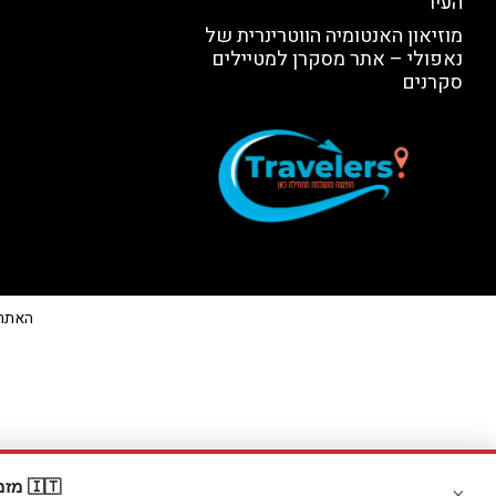
העיר
מוזיאון האנטומיה הווטרינרית של
נאפולי – אתר מסקרן למטיילים
סקרנים
האתר הי
🇮🇹 מזמינים דרך Booking? קבלו
×