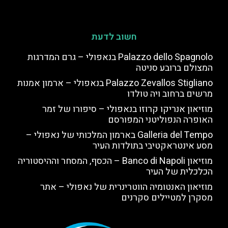
חשוב לדעת
Palazzo dello Spagnolo בנאפולי – גרם המדרגות
המצולם ברובע סניטה
Palazzo Zevallos Stigliano בנאפולי – ארמון אמנות
מרשים ברחוב ויה טולדו
מוזיאון אנריקו קרוזו בנאפולי – סיפורו של זמר
האופרה הנפוליטני המפורסם
Galleria del Tempo בארמון המלכותי של נאפולי –
מסע אינטראקטיבי בתולדות העיר
מוזיאון Banco di Napoli – הכסף, המסחר וההיסטוריה
הכלכלית של העיר
מוזיאון האנטומיה הווטרינרית של נאפולי – אתר
מסקרן למטיילים סקרנים