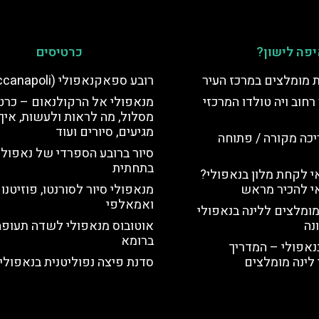
פה לישון?
כרטיסים
ת מומלצים במרכז העיר
רובע ספאקנאפולי (Spaccanapoli)
רחוב ויה טולדו המרכזי
מנאפולי אל הרקולנאום – כרטי
מסלול, מה לראות ולעשות, איך
מגיעים, סיורים ועוד
יכה מקורה / פתוחה
סיור ברובע הספרדי של נאפולי
בתחתית
 לקחת מלון בנאפולי?
י להכיר מראש
מנאפולי סיור לסורנטו, פוזיטנו
ואמאלפי
מומלצים ללינה בנאפולי
נה
אוטובוס מנאפולי לשדה תעופה
ברומא
נאפולי – המדריך
לינה מומלצים
סדנת פיצה נפוליטנית בנאפולי