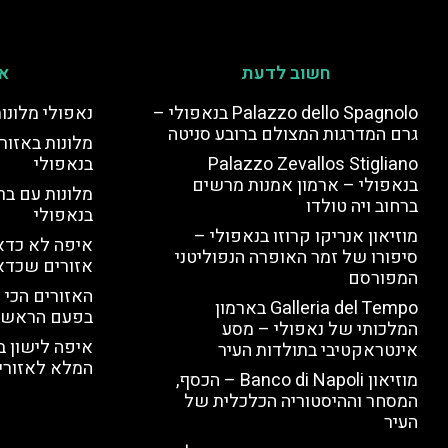
חשוב לדעת
אי
Palazzo dello Spagnolo בנאפולי –
נאפולי מלונו
גרם המדרגות המצולם ברובע סניטה
מלונות באזור 
Palazzo Zevallos Stigliano
בנאפולי
בנאפולי – ארמון אמנות מרשים
מלונות עם בר
ברחוב ויה טולדו
בנאפולי
מוזיאון אנריקו קרוזו בנאפולי –
איפה לא כדאי
סיפורו של זמר האופרה הנפוליטני
אזורים שכדא
המפורסם
האזורים הכי 
Galleria del Tempo בארמון
בפעם הראשו
המלכותי של נאפולי – מסע
איפה לישון ב
אינטראקטיבי בתולדות העיר
המלא לאזורי 
מוזיאון Banco di Napoli – הכסף,
המסחר וההיסטוריה הכלכלית של
העיר