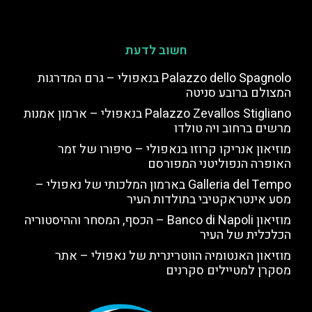
חשוב לדעת
Palazzo dello Spagnolo בנאפולי – גרם המדרגות
המצולם ברובע סניטה
Palazzo Zevallos Stigliano בנאפולי – ארמון אמנות
מרשים ברחוב ויה טולדו
מוזיאון אנריקו קרוזו בנאפולי – סיפורו של זמר
האופרה הנפוליטני המפורסם
Galleria del Tempo בארמון המלכותי של נאפולי –
מסע אינטראקטיבי בתולדות העיר
מוזיאון Banco di Napoli – הכסף, המסחר וההיסטוריה
הכלכלית של העיר
מוזיאון האנטומיה הווטרינרית של נאפולי – אתר
מסקרן למטיילים סקרנים