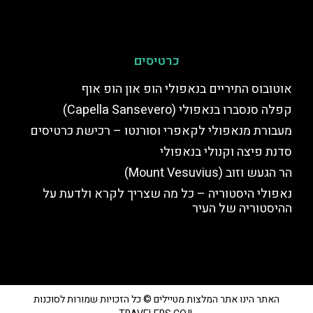
כרטיסים
אוטובוס התיריים בנאפולי הופ און הופ אוף
קפלה סנסברו בנאפולי (Capella Sansevero)
מעבורת מנאפולי לקאפרי וסורנטו – רכישת כרטיסים
סדנת פיצה וקנולי בנאפולי
הר הגעש וזוב (Mount Vesuvius)
נאפולי היסטוריה – כל מה שצריך לקרא ולדעת על
ההיסטוריה של העיר
האתר הינו אתר המלצות מטיילים © כל הזכויות שמורות לסוכנות