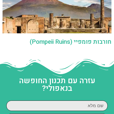
חורבות פומפיי (Pompeii Ruins)
עזרה עם תכנון החופשה
בנאפולי?