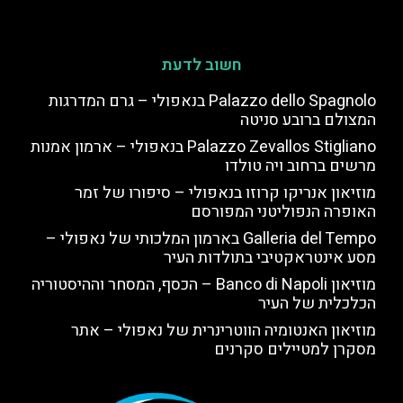
חשוב לדעת
Palazzo dello Spagnolo בנאפולי – גרם המדרגות
המצולם ברובע סניטה
Palazzo Zevallos Stigliano בנאפולי – ארמון אמנות
מרשים ברחוב ויה טולדו
מוזיאון אנריקו קרוזו בנאפולי – סיפורו של זמר
האופרה הנפוליטני המפורסם
Galleria del Tempo בארמון המלכותי של נאפולי –
מסע אינטראקטיבי בתולדות העיר
מוזיאון Banco di Napoli – הכסף, המסחר וההיסטוריה
הכלכלית של העיר
מוזיאון האנטומיה הווטרינרית של נאפולי – אתר
מסקרן למטיילים סקרנים