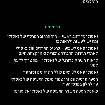
מומלצים
כרטיסים
נאפולי מדרחוב ראשי – מהו הרחוב המרכזי של נאפולי
ומה יש לעשות ולראות בו
נאפולי פאס לשבוע – כרטיס התיירים של נאפולי
לאתרי תיירות, תחבורה ציבורית ואטרקציות חינם
לראות משחק כדורגל של נאפולי – מה צריך לדעת
לפני
נאפולי פאס ל3 ימים כולל מוזיאונים ופומפיי
הסעה פרטית עם נהג צמוד מנמל התעופה של נאפולי
עד למלון במרכז העיר
שאטל הסעה משדה התעופה של נאפולי אל סורנטו