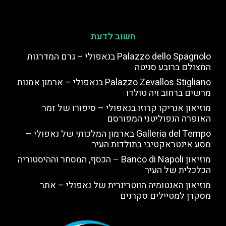
חשוב לדעת
Palazzo dello Spagnolo בנאפולי – גרם המדרגות
המצולם ברובע סניטה
Palazzo Zevallos Stigliano בנאפולי – ארמון אמנות
מרשים ברחוב ויה טולדו
מוזיאון אנריקו קרוזו בנאפולי – סיפורו של זמר
האופרה הנפוליטני המפורסם
Galleria del Tempo בארמון המלכותי של נאפולי –
מסע אינטראקטיבי בתולדות העיר
מוזיאון Banco di Napoli – הכסף, המסחר וההיסטוריה
הכלכלית של העיר
מוזיאון האנטומיה הווטרינרית של נאפולי – אתר
מסקרן למטיילים סקרנים