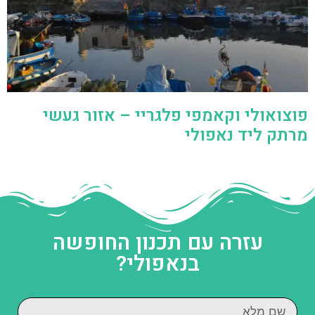
פוצואולי וקאמפי פלגריי – אזור געשי
מרתק ליד נאפולי
עזרה עם תכנון החופשה
בנאפולי?