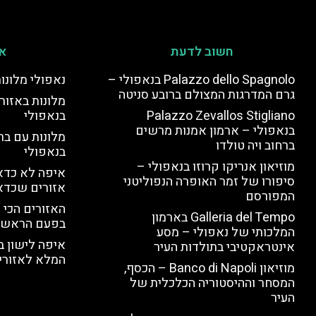
חשוב לדעת
אי
Palazzo dello Spagnolo בנאפולי –
נאפולי מלונו
גרם המדרגות המצולם ברובע סניטה
מלונות באזור 
Palazzo Zevallos Stigliano
בנאפולי
בנאפולי – ארמון אמנות מרשים
מלונות עם בר
ברחוב ויה טולדו
בנאפולי
מוזיאון אנריקו קרוזו בנאפולי –
איפה לא כדאי
סיפורו של זמר האופרה הנפוליטני
אזורים שכדא
המפורסם
האזורים הכי 
Galleria del Tempo בארמון
בפעם הראשו
המלכותי של נאפולי – מסע
איפה לישון ב
אינטראקטיבי בתולדות העיר
המלא לאזורי 
מוזיאון Banco di Napoli – הכסף,
המסחר וההיסטוריה הכלכלית של
העיר