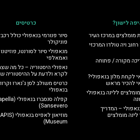
פה לישון?
כרטיסים
ת מומלצים במרכז העיר
סיור פנורמי בנאפולי כולל רכב
פוניקולר
רחוב ויה טולדו המרכזי
מנאפולי סיור לסורנטו, פוזיטנו
ואמאלפי
יכה מקורה / פתוחה
נאפולי היסטוריה – כל מה שצר
לקרא ולדעת על ההיסטוריה של
 לקחת מלון בנאפולי?
י להכיר מראש
כרטיס משולב לסן ג'נארו וקרווא
בנאפולי
מומלצים ללינה בנאפולי
נה
קפלה סנסברו בנאפולי (
Sansevero)
נאפולי – המדריך
לינה מומלצים
מוזיאון לאפיס בנאפולי (
Museum)