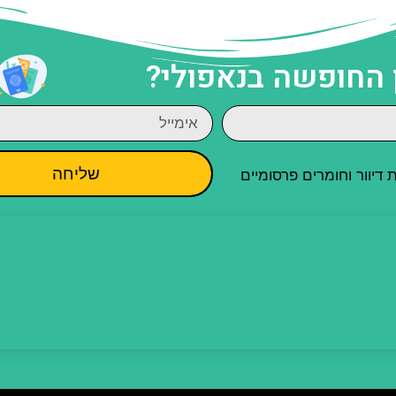
 החופשה בנאפולי?
שליחה
יוור וחומרים פרסומיים