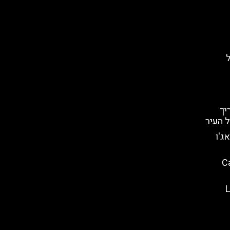
ל
יך
 העיר
ג'ו
Capella
LAPIS