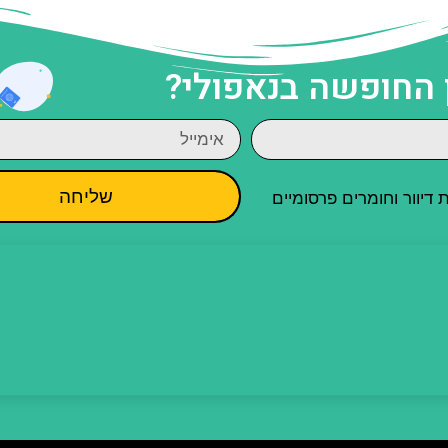
 החופשה בנאפולי?
שליחה
יוור וחומרים פרסומיים