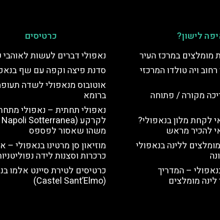
פה לישון?
כרטיסים
ת מומלצים במרכז העיר
נאפולי דברים לעשות לאוהבי כ
רחוב ויה טולדו המרכזי
סדנת פיצה וקפה עם שף בנאפו
אוטובוס מנאפולי לשדה תעופה
יכה מקורה / פתוחה
ברומא
נאפולי תחתית – נאפולי מתחת
 לקחת מלון בנאפולי?
לקר
י להכיר מראש
משהו שאסור לפספס
מומלצים ללינה בנאפולי
מוזיאון סן מרטינו בנאפולי – או
נה
כרכרות וסצנות לידה נפוליטניות
נאפולי – המדריך
כרטיסים לטירת סיינט אלמו בנ
לינה מומלצים
(Castel Sant’Elmo)