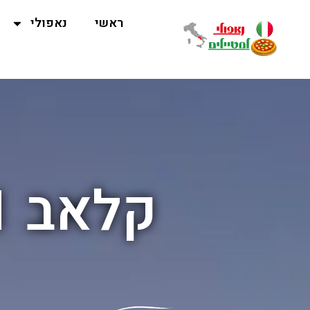
ראשי
נאפולי
קלאב 21 נאפולי (Club 21)