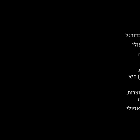
דורגל
לי
קע (Napoli Sotterranea ) היא
צרות,
אפולי