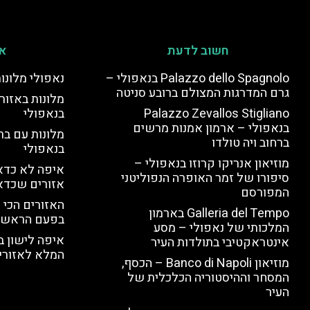
חשוב לדעת
אי
Palazzo dello Spagnolo בנאפולי –
נאפולי מלונו
גרם המדרגות המצולם ברובע סניטה
מלונות באזור 
Palazzo Zevallos Stigliano
בנאפולי
בנאפולי – ארמון אמנות מרשים
מלונות עם בר
ברחוב ויה טולדו
בנאפולי
מוזיאון אנריקו קרוזו בנאפולי –
איפה לא כדאי
סיפורו של זמר האופרה הנפוליטני
אזורים שכדא
המפורסם
האזורים הכי 
Galleria del Tempo בארמון
בפעם הראשו
המלכותי של נאפולי – מסע
איפה לישון ב
אינטראקטיבי בתולדות העיר
המלא לאזורי 
מוזיאון Banco di Napoli – הכסף,
המסחר וההיסטוריה הכלכלית של
העיר