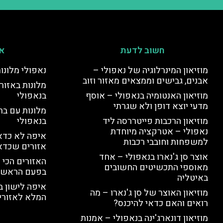
חשוב לדעת
אי
מוזיאון המינרלוגיה של נאפולי –
נאפולי מלונו
אבנים, גבישים וממצאים מאזור וזוב
מלונות באזור 
מוזיאון האנטומיה בנאפולי – אוסף
בנאפולי
מדעי יוצא דופן ולא שגרתי
מלונות עם בר
מוזיאון הרכבות פייטררסה ליד
בנאפולי
נאפולי – אטרקציה מיוחדת
איפה לא כדאי
למשפחות וחובבי רכבות
אזורים שכדא
אוצר סן ג'נארו בנאפולי – אחד
האזורים הכי 
מאוספי התכשיטים החשובים
בפעם הראשו
באיטליה
איפה לישון ב
מוזיאון האוצר של סן ג'נארו – מה
המלא לאזורי 
רואים והאם כדאי להיכנס?
מוזיאון דונארג'ינה בנאפולי – אמנות