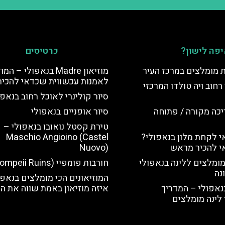
פה לישון?
כרטיסים
ת מומלצים במרכז העיר
מוזיאון Madre בנאפולי – ה
לאמנות עכשווית שכדאי להכיר
רחוב ויה טולדו המרכזי
סיור קולינרי לאוכל רחוב בנאפו
יכה מקורה / פתוחה
סיור אופניים בנאפולי
טירת קסטל נואובו בנאפולי –
 לקחת מלון בנאפולי?
Maschio Angioino (Castel
י להכיר מראש
Nuovo)
מומלצים ללינה בנאפולי
חורבות פומפיי (Pompeii Ruins)
נה
המוזיאונים הכי מומלצים בנאפו
נאפולי – המדריך
איזה מוזיאון באמת שווה את הז
לינה מומלצים