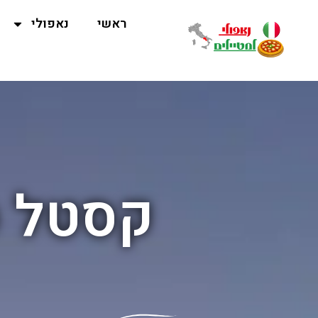
ראשי
נאפולי
קסטל ס