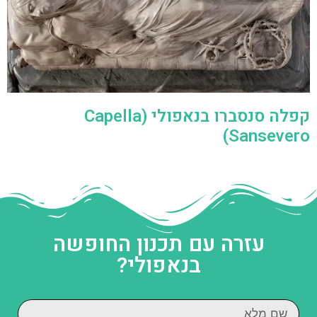
קפלה סנסברו בנאפולי (Capella
Sansevero)
עזרה עם תכנון החופשה
בנאפולי?