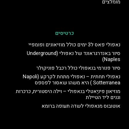
מומלצים
כרטיסים
נאפולי פאס ל3 ימים כולל מוזיאונים ופומפיי
סיור באנדרגראונד של נאפולי (Underground
Naples)
סיור פנורמי בנאפולי כולל רכבל פוניקולר
נאפולי תחתית – נאפולי מתחת לקרקע (Napoli
Sotterranea ) היא משהו שאסור לפספס
מוזיאון פיניַאטלי בנאפולי – וילה היסטורית, כרכרות
וגנים ליד הטיילת
אוטובוס מנאפולי לשדה תעופה ברומא