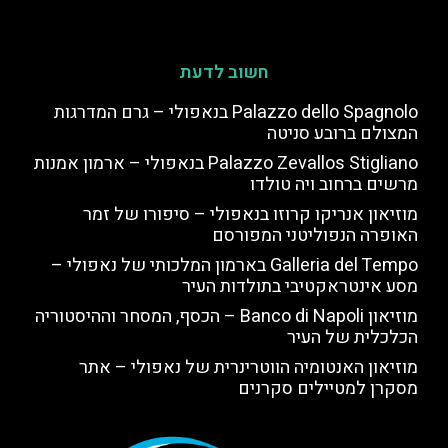
חשוב לדעת
Palazzo dello Spagnolo בנאפולי – גרם המדרגות
המצולם ברובע סניטה
Palazzo Zevallos Stigliano בנאפולי – ארמון אמנות
מרשים ברחוב ויה טולדו
מוזיאון אנריקו קרוזו בנאפולי – סיפורו של זמר
האופרה הנפוליטני המפורסם
Galleria del Tempo בארמון המלכותי של נאפולי –
מסע אינטראקטיבי בתולדות העיר
מוזיאון Banco di Napoli – הכסף, המסחר וההיסטוריה
הכלכלית של העיר
מוזיאון האנטומיה הווטרינרית של נאפולי – אתר
מסקרן למטיילים סקרנים