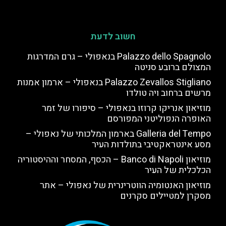
חשוב לדעת
Palazzo dello Spagnolo בנאפולי – גרם המדרגות
המצולם ברובע סניטה
Palazzo Zevallos Stigliano בנאפולי – ארמון אמנות
מרשים ברחוב ויה טולדו
מוזיאון אנריקו קרוזו בנאפולי – סיפורו של זמר
האופרה הנפוליטני המפורסם
Galleria del Tempo בארמון המלכותי של נאפולי –
מסע אינטראקטיבי בתולדות העיר
מוזיאון Banco di Napoli – הכסף, המסחר וההיסטוריה
הכלכלית של העיר
מוזיאון האנטומיה הווטרינרית של נאפולי – אתר
מסקרן למטיילים סקרנים