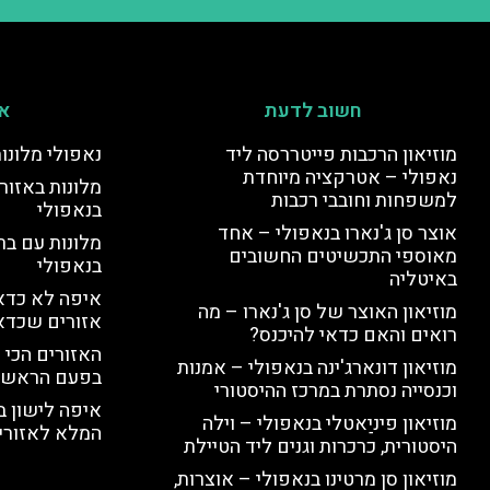
חשוב לדעת
אי
מוזיאון הרכבות פייטררסה ליד
נאפולי מלונו
נאפולי – אטרקציה מיוחדת
מלונות באזור 
למשפחות וחובבי רכבות
בנאפולי
אוצר סן ג'נארו בנאפולי – אחד
מלונות עם בר
מאוספי התכשיטים החשובים
בנאפולי
באיטליה
איפה לא כדאי
מוזיאון האוצר של סן ג'נארו – מה
אזורים שכדא
רואים והאם כדאי להיכנס?
האזורים הכי 
מוזיאון דונארג'ינה בנאפולי – אמנות
בפעם הראשו
וכנסייה נסתרת במרכז ההיסטורי
איפה לישון ב
מוזיאון פיניַאטלי בנאפולי – וילה
המלא לאזורי 
היסטורית, כרכרות וגנים ליד הטיילת
מוזיאון סן מרטינו בנאפולי – אוצרות,