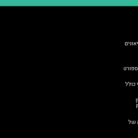
מוזיאונים
ספורט
 כולל
ן
Fi
 של