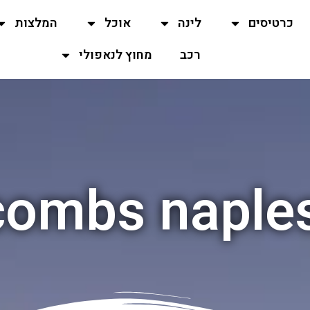
כרטיסים
לינה
אוכל
המלצות
רכב
מחוץ לנאפולי
ombs naples