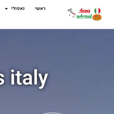
ראשי
נאפולי
 italy