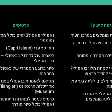
פה לישון?
כרטיסים
ת מומלצים במרכז העיר
נאפולי פאס ל3 ימים כולל 
ופומפיי
רחוב ויה טולדו המרכזי
האי קאפרי (Capri Island)
יכה מקורה / פתוחה
פאבים של כדורגל בנאפולי – 
בר בנאפולי
 לקחת מלון בנאפולי?
סיור ברובע הספרדי של נאפולי
י להכיר מראש
בתחתית
מומלצים ללינה בנאפולי
מוזיאון לאומנות בנאפולי בסגנו
נה
אדריכלות הרנסאנס (langieri
Museum)
נאפולי – המדריך
לינה מומלצים
כרטיס כניסה למנהרות התחתית
נאפולי כולל סיור מודרך