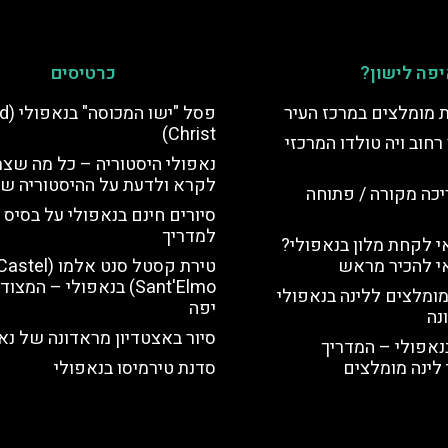
פה לישון?
כרטיסים
ת מומלצים במרכז העיר
פסל "י
Christ)
רחוב ויה טולדו המרכזי
נאפולי היסטוריה – כל מה שצר
לקרא ולדעת על ההיסטוריה של
יכה מקורה / פתוחה
סיורים חינם בנאפולי על בסיס 
למדריך
 לקחת מלון בנאפולי?
י להכיר מראש
טירת קסטל סנט אלמו (stel
Sant'Elmo) בנאפולי – המצו
מומלצים ללינה בנאפולי
יפה
נה
סיור באצטדיון מראדונה של נא
נאפולי – המדריך
לינה מומלצים
סדנת טירמיסו בנאפולי