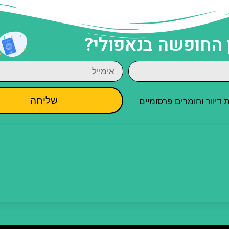
 החופשה בנאפולי?
שליחה
יוור וחומרים פרסומיים