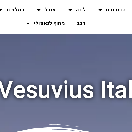
כרטיסים
לינה
אוכל
המלצות
רכב
מחוץ לנאפולי
esuvius Ital