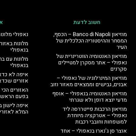
חשוב לדעת
אי
מוזיאון Banco di Napoli – הכסף,
נאפולי מלונו
המסחר וההיסטוריה הכלכלית של
מלונות באזור 
העיר
בנאפולי
מוזיאון האנטומיה הווטרינרית של
מלונות עם בר
נאפולי – אתר מסקרן למטיילים
בנאפולי
סקרנים
איפה לא כדאי
מוזיאון המינרלוגיה של נאפולי –
אזורים שכדא
אבנים, גבישים וממצאים מאזור וזוב
האזורים הכי 
מוזיאון האנטומיה בנאפולי – אוסף
בפעם הראשו
מדעי יוצא דופן ולא שגרתי
איפה לישון ב
מוזיאון הרכבות פייטררסה ליד
המלא לאזורי 
נאפולי – אטרקציה מיוחדת
למשפחות וחובבי רכבות
אוצר סן ג'נארו בנאפולי – אחד