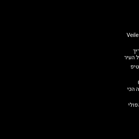
שו המכוסה" בנאפולי (Veiled
יך
 העיר
טיפ
Ca
דה הכי
פולי