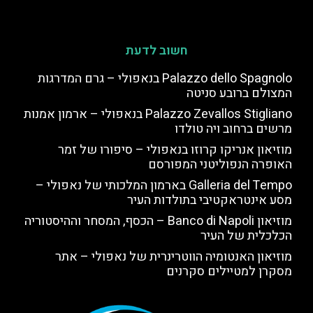
חשוב לדעת
Palazzo dello Spagnolo בנאפולי – גרם המדרגות
המצולם ברובע סניטה
Palazzo Zevallos Stigliano בנאפולי – ארמון אמנות
מרשים ברחוב ויה טולדו
מוזיאון אנריקו קרוזו בנאפולי – סיפורו של זמר
האופרה הנפוליטני המפורסם
Galleria del Tempo בארמון המלכותי של נאפולי –
מסע אינטראקטיבי בתולדות העיר
מוזיאון Banco di Napoli – הכסף, המסחר וההיסטוריה
הכלכלית של העיר
מוזיאון האנטומיה הווטרינרית של נאפולי – אתר
מסקרן למטיילים סקרנים