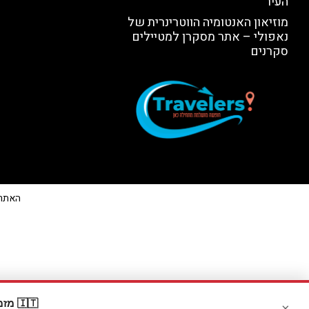
העיר
מוזיאון האנטומיה הווטרינרית של
נאפולי – אתר מסקרן למטיילים
סקרנים
האתר הי
🇮🇹 מזמינים דרך Booking? קבלו
×