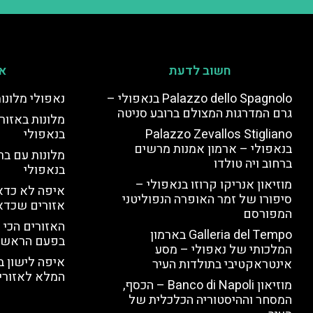
חשוב לדעת
אי
Palazzo dello Spagnolo בנאפולי –
נאפולי מלונו
גרם המדרגות המצולם ברובע סניטה
מלונות באזור 
Palazzo Zevallos Stigliano
בנאפולי
בנאפולי – ארמון אמנות מרשים
מלונות עם בר
ברחוב ויה טולדו
בנאפולי
מוזיאון אנריקו קרוזו בנאפולי –
איפה לא כדאי
סיפורו של זמר האופרה הנפוליטני
אזורים שכדא
המפורסם
האזורים הכי 
Galleria del Tempo בארמון
בפעם הראשו
המלכותי של נאפולי – מסע
איפה לישון ב
אינטראקטיבי בתולדות העיר
המלא לאזורי 
מוזיאון Banco di Napoli – הכסף,
המסחר וההיסטוריה הכלכלית של