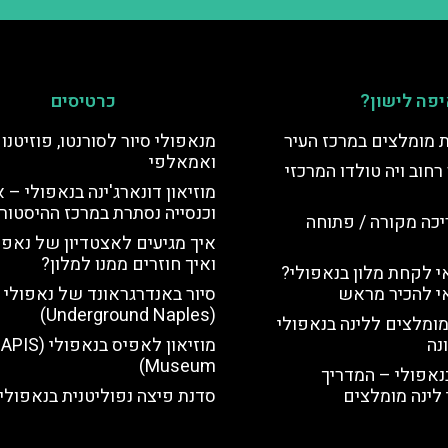
פה לישון?
כרטיסים
ת מומלצים במרכז העיר
מנאפולי סיור לסורנטו, פוזיטנו
ואמאלפי
רחוב ויה טולדו המרכזי
מוזיאון דונארג'ינה בנאפולי – 
וכנסייה נסתרת במרכז ההיסטורי
יכה מקורה / פתוחה
איך מגיעים לאצטדיון של נאפו
ואיך חוזרים ממנו למלון?
 לקחת מלון בנאפולי?
י להכיר מראש
סיור באנדרגראונד של נאפולי
(Underground Naples)
מומלצים ללינה בנאפולי
נה
מוזיאון לאפיס בנאפולי (
Museum)
נאפולי – המדריך
לינה מומלצים
סדנת פיצה נפוליטנית בנאפולי