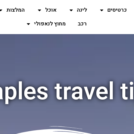
כרטיסים
לינה
אוכל
המלצות
רכב
מחוץ לנאפולי
ples travel t