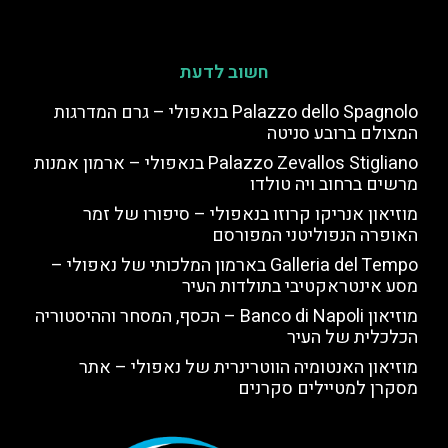
חשוב לדעת
Palazzo dello Spagnolo בנאפולי – גרם המדרגות
המצולם ברובע סניטה
Palazzo Zevallos Stigliano בנאפולי – ארמון אמנות
מרשים ברחוב ויה טולדו
מוזיאון אנריקו קרוזו בנאפולי – סיפורו של זמר
האופרה הנפוליטני המפורסם
Galleria del Tempo בארמון המלכותי של נאפולי –
מסע אינטראקטיבי בתולדות העיר
מוזיאון Banco di Napoli – הכסף, המסחר וההיסטוריה
הכלכלית של העיר
מוזיאון האנטומיה הווטרינרית של נאפולי – אתר
מסקרן למטיילים סקרנים