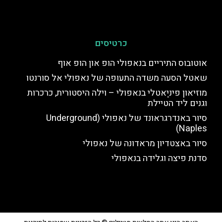
כרטיסים
אוטובוס התיריים בנאפולי הופ און הופ אוף
שאטל הסעה משדה התעופה של נאפולי אל סורנטו
מוזיאון פיניַאטלי בנאפולי – וילה היסטורית, כרכרות
וגנים ליד הטיילת
סיור באנדרגראונד של נאפולי (Underground
Naples)
סיור באצטדיון מראדונה של נאפולי
סדנת פיצה וגלידה בנאפולי