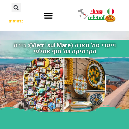
כרטיסים
וייטרי סול מארה (Vietri sul Mare): בירת
הקרמיקה של חוף אמלפי