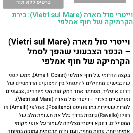
כרטיס ללא תור
וייטרי סול מארה (Vietri sul Mare): בירת
הקרמיקה של חוף אמלפי
וייטרי סול מארה (Vietri sul Mare)
– הכפר הצבעוני שהפך לסמל
הקרמיקה של חוף אמלפי
בקצה הדרומי של חוף אמלפי (Amalfi Coast), ממש לפני
שהכבישים מתחילים להתפתל בין המצוקים הדרמטיים של
דרום איטליה, מסתתר אחד המקומות הכי מיוחדים, צבעוניים
ואותנטיים באזור – וייטרי סול מארה (Vietri sul Mare).
למרות שעיירות כמו פוזיטנו (Positano), אמלפי (Amalfi) או
רוולו (Ravello) גונבות בדרך כלל את תשומת הלב של
המטיילים, דווקא וייטרי מצליחה לשמור על אופי מקומי
אמיתי יותר, פחות מתויר, ועם זהות תרבותית עמוקה במיוחד.