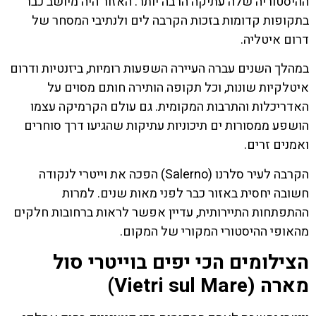
ההיסטוריה שלה עתיקה הרבה יותר. האזור היה מיושב כבר
בתקופות קדומות בזכות הקרבה לים ולנתיבי המסחר של
דרום איטליה.
במהלך השנים עברה העיירה השפעות רומיות, ביזנטיות ודרום
איטלקיות שונות, וכל תקופה הותירה חותם מסוים על
האדריכלות והתרבות המקומית. גם עולם הקרמיקה עצמו
הושפע ממסורות ים תיכוניות עתיקות שהגיעו דרך סוחרים
ואמנים זרים.
הקרבה לעיר סלרנו (Salerno) הפכה את וייטרי לנקודה
חשובה יחסית באזור כבר לפני מאות שנים. למרות
ההתפתחות התיירותית, עדיין אפשר לראות ברחובות חלקים
מהאופי ההיסטורי המקורי של המקום.
הצילומים הכי יפים בוייטרי סול
מארה (Vietri sul Mare)