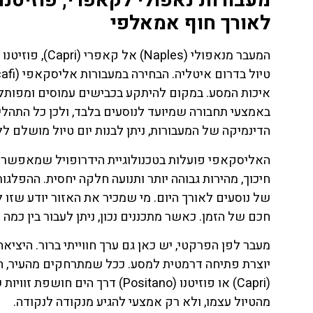
מעבורות נאפולי לקאפרי, פוזיטנו
לאורך חוף אמאלפי
איכות המסע. במקום להיתקע בכבישים עמוסים ומפותלים,
באמצעי תחבורה שמיועד לנוסעים בלבד, ולכן כל התהליך 
הדינמיקה של המעבורות, ניתן לבנות יום טיול מושלם ל
האליסקאפי פועלות בטכנולוגיית הידרופויל שמאפשרת
חיכוך, מהירות גבוהה יותר ותנועה חלקה יחסית. ההפלג
של נוסעים לאורך היום. מי שמכיר את האזור יודע שזו
חכם של הזמן. כאשר מתכננים נכון, ניתן לעבור בין כמה
ת
טיסות
יוצרת פתיחה דרמטית למסע. ככל שמתרחקים מהעיר, הנ
מציאת
(Capri) או פוזיטנו (Positano) 
טיסה זולה?
מהטיול עצמו, ולא רק אמצעי להגיע מנקודה לנקודה.