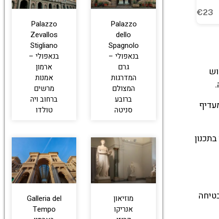
Palazzo
Palazzo
Zevallos
dello
Stigliano
Spagnolo
בנאפולי –
בנאפולי –
גרם
ארמון
Capr) וסורנטו (Sorrento). הביקוש
המדרגות
אמנות
המצולם
מרשים
ברובע
ברחוב ויה
מעדיף
סניטה
טולדו
בתכנון
טיחה
מוזיאון
Galleria del
אנריקו
Tempo