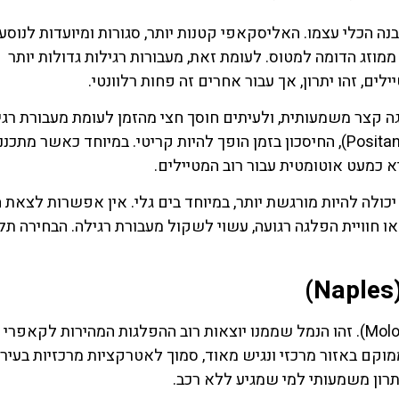
ה הכלי עצמו. האליסקאפי קטנות יותר, סגורות ומיועדות לנוסע
ממוזג הדומה למטוס. לעומת זאת, מעבורות רגילות גדולות יותר
ם, זהו יתרון, אך עבור אחרים זה פחות רלוונטי.
ה קצר משמעותית, ולעיתים חוסך חצי מהזמן לעומת מעבורת רגי
כאשר מדובר ביעדים כמו קאפרי (Capri) או פוזיטנו (Positano), החיסכון בזמן הופך להיות קריטי. במיוחד כאשר 
א כמעט אוטומטית עבור רוב המטיילים.
כולה להיות מורגשת יותר, במיוחד בים גלי. אין אפשרות לצאת ה
או חוויית הפלגה רגועה, עשוי לשקול מעבורת רגילה. הבחירה תלו
הנמל המרכזי לאליסקאפי הוא מולו בוורלו (Molo Beverello). זהו הנמל שממנו יוצאות רוב ההפלגות המהירות לקאפרי
נטו (Sorrento) ופוזיטנו (Positano). הוא ממוקם באזור מרכזי ונגיש מאוד, סמוך לאטרקציות מרכזיות 
יתרון משמעותי למי שמגיע ללא רכב.