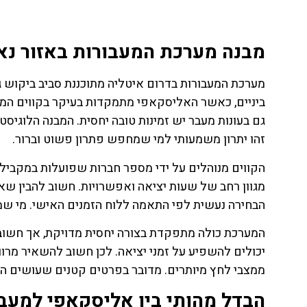
לחצו
פה!
מבנה מערכת המעבורות באזור נאפולי (s
מערכת המעבורות בדרום איטליה מתוכננת סביב ביקוש גבו
ביניים, כאשר האליסקאפי מתמקדות בעיקר בקווים המה
גם בעונות מעבר יש זמינות טובה יחסית. המבנה הלוגיסט
זהו יתרון משמעותי למי שמחפש פתרון פשוט וברור.
הקווים מנוהלים על ידי מספר חברות שפועלות במקביל,
מגוון רחב של שעות יציאה ואפשרויות. חשוב להבין שאי
הבחירה נעשית לפי התאמה ללוח הזמנים האישי. מי שמתכ
המערכת כולה מתפקדת בצורה יחסית מדויקת, אך חשוב ל
יכולים להשפיע על זמני יציאה. לכן חשוב להשאיר מרווח
ממצבי לחץ מיותרים. מדובר בפרטים קטנים שעושים הבד
הבדל מהותי בין אליסקאפי למעבו