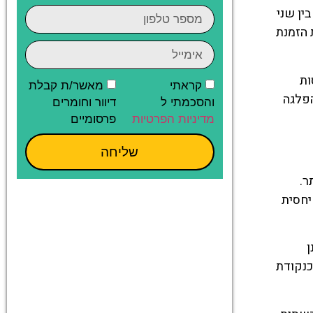
בל בין שני
 הזמנת
ות
קראתי
מאשר/ת קבלת
הפלגה
והסכמתי ל
דיוור וחומרים
מדיניות הפרטיות
פרסומיים
שליחה
יותר.
יחסית
נן
ים בו כנקודת