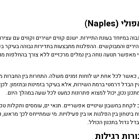
לחצו פה!
לחצו פה
Naple)
ה במיוחד בעונת התיירות. ישנם קווים ישירים וקווים עם עצירו
ירים והמבוקשים. ההפלגות מתבצעות בתדירות גבוהה בעיקר בק
י מאפשר תנועה נוחה בין נמלים מרכזיים ללא צורך בהחלפות מו
 כאשר לכל אחת יש לוחות זמנים משלה. התחרות בין החברות מ
ן הבדל דרמטי ברמת השירות, אלא בעיקר בזמינות ובתזמון. לכן
נן נכון, יכול למצוא פתרונות כמעט לכל שעה במהלך היום.
קחת בחשבון שינויים אפשריים. תנאי ים, עומסים ותקלות טכנ
 ביטחון בין הפלגות או בין פעילויות. מי שמתייחס לכך מראש, נ
ל גדול בתכנון הכולל.
רות רגילות