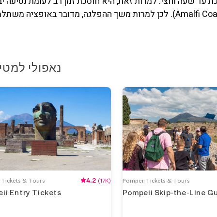
יותר, ולעיתים נמשכת עד שעה וחצי. למרות זאת, היא חוסכת זמן רב לעומת נסיעה
הדרך הימית גם מציעה נוף מרהיב של חבל אמאלפי (Amalfi Coast). לכן למרות משך ההפלגה, מדובר באופציה מש