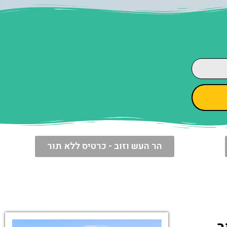
הר העש וזוב - כרטיס ללא תור