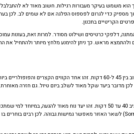
סף הוא קלאטה די מאסה (Calata di Massa), אך הוא משמש בעיקר מעבורות רגילות. חשוב מאוד לא להתבל
, אך מספיק כדי לגרום לפספוס הפלגה אם לא שמים לב. לכן בעת
רטים הקריטיים בתכנון.
המתנה, דלפקי כרטיסים ושילוט מסודר. למרות זאת, בעונות עמוס
ם ולהתמצא מראש. כך ניתן להימנע מלחץ מיותר ולהתחיל את ה
הפלגה מנאפולי (Naples) לקאפרי (Capri) נמשכת לרוב בין 45 ל-60 דקות. זהו אחד הקווים הקצרים והפופולריים ב
. לכן מדובר ביעד שקל מאוד לשלב ביום טיול. גם חזרה מאוחרת 
הפלגה לסורנטו (Sorrento) קצרה אף יותר, ונמשכת סביב 40 עד 50 דקות. זהו יעד נוח מאוד להגעה, במיוחד למי שמתכ
להמשיך ממנו ליעדים נוספים. החיבור בין סורנטו (Sorrento) לשאר האזור מאפשר גמישות גבוהה. לכן רבים בוחר