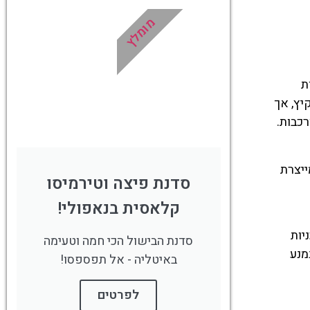
מומלץ
!
לחצו פה!
ת
יץ, אך
רכבות.
ייצרת
סדנת פיצה וטירמיסו
קלאסית בנאפולי!
יות
סדנת הבישול הכי חמה וטעימה
מנע
באיטליה - אל תפספסו!
לפרטים