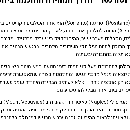
 וסורנטו – הדרך המהירה והחכמה ביות
המעבר מנאפולי (Naples) אל קאפרי (Capri), פוזיטנו (Positano) וסורנטו (Sorrento) הוא אחד השלבים הקר
טיול בדרום איטליה. הבחירה במעבורות אליסקאפי (Aliscafi) משנה לחלוטין את החוויה, לא רק מבחינת זמן אלא ג
 מקבלים מעבר ישיר, מהיר ומדויק בין יעדים מרכזיים. מדובר
מתוכנן להיות יעיל ונקי מעיכובים מיותרים. ברגע שמבינים את
לא תלות בתחבורה יבשתית.
 להן להתרומם מעל פני המים בזמן תנועה. המשמעות היא הפח
ות יוצאות מנמל מרכזי ונגיש, ומתוזמנות בצורה שמאפשרת זרימה
 לא רק אופציה נוחה – אלא לעיתים הבחירה היחידה שמאפשרת 
 יעדים ביום אחד מבלי להרגיש עומס.
השכרת
כרטיס
מעבר לפן הפרקטי, יש כאן גם ערך חווייתי ב
וף משתנה והים הופך להיות חלק מרכזי מהחוויה. ההגעה אל ק
רכב
כל הכרטיסי
דרך הים חושפת זוויות שלא ניתן לראות מהיבשה. זהו מעבר שמרגיש כמו חלק בלתי נפ
חמים בדר
השוואת מחירים
איטליה