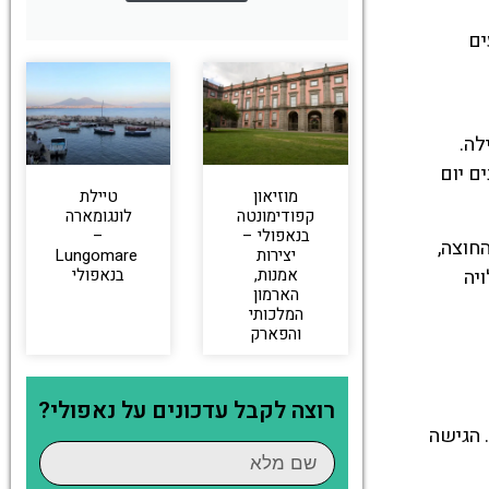
ים
לה.
מתכננים יום
מוזיאון
טיילת
קפודימונטה
לונגומארה
בנאפולי –
–
חוצה,
יצירות
Lungomare
אמנות,
בנאפולי
יה
הארמון
המלכותי
והפארק
רוצה לקבל עדכונים על נאפולי?
בעיר. הגישה