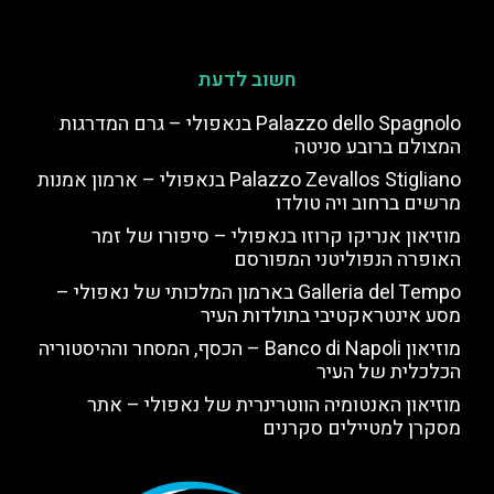
חשוב לדעת
Palazzo dello Spagnolo בנאפולי – גרם המדרגות
המצולם ברובע סניטה
Palazzo Zevallos Stigliano בנאפולי – ארמון אמנות
מרשים ברחוב ויה טולדו
מוזיאון אנריקו קרוזו בנאפולי – סיפורו של זמר
האופרה הנפוליטני המפורסם
Galleria del Tempo בארמון המלכותי של נאפולי –
מסע אינטראקטיבי בתולדות העיר
מוזיאון Banco di Napoli – הכסף, המסחר וההיסטוריה
הכלכלית של העיר
מוזיאון האנטומיה הווטרינרית של נאפולי – אתר
מסקרן למטיילים סקרנים