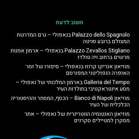
חשוב לדעת
Palazzo dello Spagnolo בנאפולי – גרם המדרגות
המצולם ברובע סניטה
Palazzo Zevallos Stigliano בנאפולי – ארמון אמנות
מרשים ברחוב ויה טולדו
מוזיאון אנריקו קרוזו בנאפולי – סיפורו של זמר
האופרה הנפוליטני המפורסם
Galleria del Tempo בארמון המלכותי של נאפולי –
מסע אינטראקטיבי בתולדות העיר
מוזיאון Banco di Napoli – הכסף, המסחר וההיסטוריה
הכלכלית של העיר
מוזיאון האנטומיה הווטרינרית של נאפולי – אתר
מסקרן למטיילים סקרנים