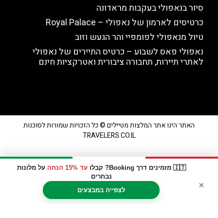
סיור בנאפולי בעקבות מראדונה
כרטיסים לארמון של נאפולי – Royal Palace
טיול מנאפולי לפומפיי והר הגעש וזוב
נאפולי פאס לשבוע – כרטיס התיירים של נאפולי
לאתרי תיירות, תחבורה ציבורית ואטרקציות חינם
האתר הינו אתר המלצות מטיילים © כל הזכויות שמורות לסוכנות
TRAVELERS.CO.IL
אודות
🇮🇹 מזמינים דרך Booking? קבלו
עד 15% הנחה
על מלונות
נבחרים
×
לצפייה במבצעים
מדיניות פרטיות