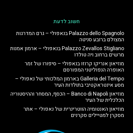
חשוב לדעת
Palazzo dello Spagnolo בנאפולי – גרם המדרגות
המצולם ברובע סניטה
Palazzo Zevallos Stigliano בנאפולי – ארמון אמנות
מרשים ברחוב ויה טולדו
מוזיאון אנריקו קרוזו בנאפולי – סיפורו של זמר
האופרה הנפוליטני המפורסם
Galleria del Tempo בארמון המלכותי של נאפולי –
מסע אינטראקטיבי בתולדות העיר
מוזיאון Banco di Napoli – הכסף, המסחר וההיסטוריה
הכלכלית של העיר
מוזיאון האנטומיה הווטרינרית של נאפולי – אתר
מסקרן למטיילים סקרנים