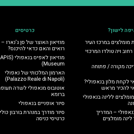
פה לישון?
כרטיסים
ת מומלצים במרכז העיר
מוזיאון האוצר של סן ג'נארו – 
רואים והאם כדאי להיכנס?
רחוב ויה טולדו המרכזי
מוזיאון לאפיס בנאפולי (
Museum)
יכה מקורה / פתוחה
הארמון המלכותי של נאפולי
(Palazzo Reale di Napoli)
 לקחת מלון בנאפולי?
י להכיר מראש
אוטובוס מנאפולי לשדה תעופה
ברומא
מומלצים ללינה בנאפולי
נה
סיור אופניים בנאפולי
נאפולי – המדריך
סיור מודרך במנהרת בורבון כולל
לינה מומלצים
כרטיסי כניסה