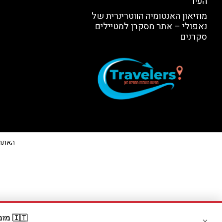
העיר
מוזיאון האנטומיה הווטרינרית של
נאפולי – אתר מסקרן למטיילים
סקרנים
האתר הי
🇮🇹 מזמינים דרך Booking? קבלו
×