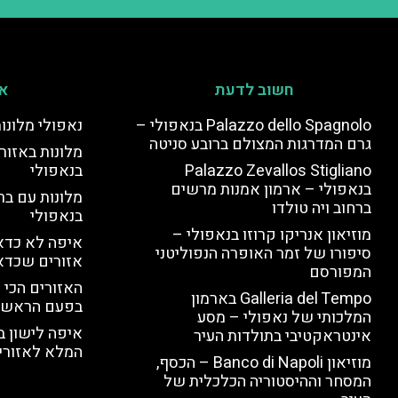
חשוב לדעת
אי
Palazzo dello Spagnolo בנאפולי –
נאפולי מלונו
גרם המדרגות המצולם ברובע סניטה
מלונות באזור 
Palazzo Zevallos Stigliano
בנאפולי
בנאפולי – ארמון אמנות מרשים
מלונות עם בר
ברחוב ויה טולדו
בנאפולי
מוזיאון אנריקו קרוזו בנאפולי –
איפה לא כדאי
סיפורו של זמר האופרה הנפוליטני
אזורים שכדא
המפורסם
האזורים הכי 
Galleria del Tempo בארמון
בפעם הראשו
המלכותי של נאפולי – מסע
איפה לישון ב
אינטראקטיבי בתולדות העיר
המלא לאזורי 
מוזיאון Banco di Napoli – הכסף,
המסחר וההיסטוריה הכלכלית של