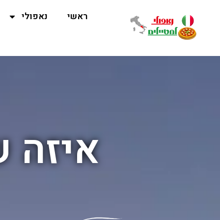
ראשי
נאפולי
איזה ש