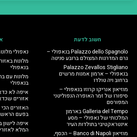
חשוב לדעת
אי
Palazzo dello Spagnolo בנאפולי –
נאפולי מלונו
גרם המדרגות המצולם ברובע סניטה
מלונות באזור 
Palazzo Zevallos Stigliano
בנאפולי
בנאפולי – ארמון אמנות מרשים
מלונות עם בר
ברחוב ויה טולדו
בנאפולי
מוזיאון אנריקו קרוזו בנאפולי –
איפה לא כדאי
סיפורו של זמר האופרה הנפוליטני
אזורים שכדא
המפורסם
האזורים הכי 
Galleria del Tempo בארמון
בפעם הראשו
המלכותי של נאפולי – מסע
איפה לישון ב
אינטראקטיבי בתולדות העיר
המלא לאזורי 
מוזיאון Banco di Napoli – הכסף,