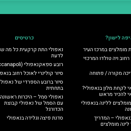
פה לישון?
כרטיסים
ת מומלצים במרכז העיר
נאפולי התת קרקעית כל מה ש
לדעת
רחוב ויה טולדו המרכזי
רובע ספאקנאפולי (Spaccanapoli)
יכה מקורה / פתוחה
סיור קולינרי לאוכל רחוב בנאפו
סיור ברובע הספרדי של נאפולי
 לקחת מלון בנאפולי?
בתחתית
י להכיר מראש
נאפולי סמל – היכרות ראשונה 
מומלצים ללינה בנאפולי
עם הסמל של נאפולי קבוצת
נה
הכדורגל
נאפולי – המדריך
סדנת פיצה וגלידה בנאפולי
לינה מומלצים