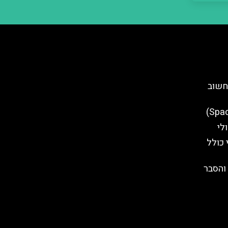
חשוב
לי
 כולל
והסבר