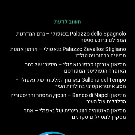
חשוב לדעת
Palazzo dello Spagnolo בנאפולי – גרם המדרגות
המצולם ברובע סניטה
Palazzo Zevallos Stigliano בנאפולי – ארמון אמנות
מרשים ברחוב ויה טולדו
מוזיאון אנריקו קרוזו בנאפולי – סיפורו של זמר
האופרה הנפוליטני המפורסם
Galleria del Tempo בארמון המלכותי של נאפולי –
מסע אינטראקטיבי בתולדות העיר
מוזיאון Banco di Napoli – הכסף, המסחר וההיסטוריה
הכלכלית של העיר
מוזיאון האנטומיה הווטרינרית של נאפולי – אתר
מסקרן למטיילים סקרנים