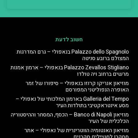
חשוב לדעת
Palazzo dello Spagnolo בנאפולי – גרם המדרגות
המצולם ברובע סניטה
Palazzo Zevallos Stigliano בנאפולי – ארמון אמנות
מרשים ברחוב ויה טולדו
מוזיאון אנריקו קרוזו בנאפולי – סיפורו של זמר
האופרה הנפוליטני המפורסם
Galleria del Tempo בארמון המלכותי של נאפולי –
מסע אינטראקטיבי בתולדות העיר
מוזיאון Banco di Napoli – הכסף, המסחר וההיסטוריה
הכלכלית של העיר
מוזיאון האנטומיה הווטרינרית של נאפולי – אתר
מסקרן למטיילים סקרנים