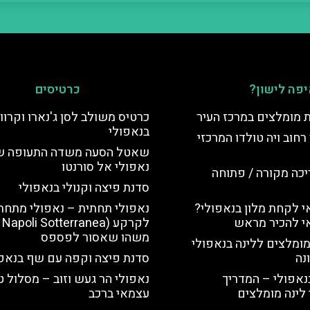
פה לישון?
כרטיסים
ת מומלצים במרכז העיר
כרטיס משולב לסן ג'נארו וקרווא
בנאפולי
רחוב ויה טולדו המרכזי
שאטל הסעה משדה התעופה ש
נאפולי אל סורנטו
יכה מקורה / פתוחה
סדנת פיצה וקנולי בנאפולי
 לקחת מלון בנאפולי?
נאפולי תחתית – נאפולי מתחת
י להכיר מראש
לקר
משהו שאסור לפספס
מומלצים ללינה בנאפולי
נה
סדנת פיצה וקפה עם שף בנאפו
נאפולי – המדריך
נאפולי הר געש וזוב – מסלול ט
לינה מומלצים
עצמאי ברכב