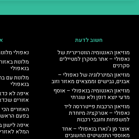
חשוב לדעת
אי
מוזיאון האנטומיה הווטרינרית של
נאפולי מלונו
נאפולי – אתר מסקרן למטיילים
מלונות באזור 
סקרנים
בנאפולי
מוזיאון המינרלוגיה של נאפולי –
מלונות עם בר
אבנים, גבישים וממצאים מאזור וזוב
בנאפולי
מוזיאון האנטומיה בנאפולי – אוסף
איפה לא כדאי
מדעי יוצא דופן ולא שגרתי
אזורים שכדא
מוזיאון הרכבות פייטררסה ליד
האזורים הכי 
נאפולי – אטרקציה מיוחדת
בפעם הראשו
למשפחות וחובבי רכבות
איפה לישון ב
אוצר סן ג'נארו בנאפולי – אחד
המלא לאזורי 
מאוספי התכשיטים החשובים