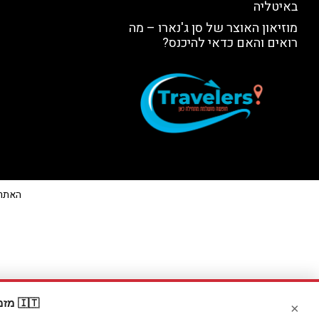
באיטליה
מוזיאון האוצר של סן ג'נארו – מה
רואים והאם כדאי להיכנס?
האתר הי
🇮🇹 מזמינים דרך Booking? קבלו
×