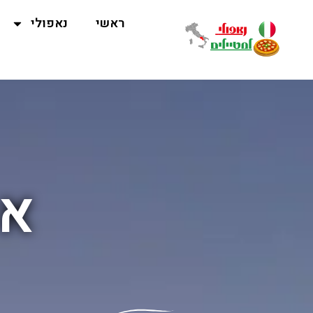
ראשי
נאפולי
אי