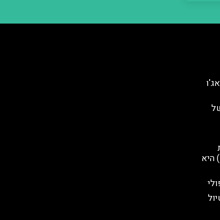
ג'ו
ל
קע (Napoli Sotterranea ) היא
לי
יול