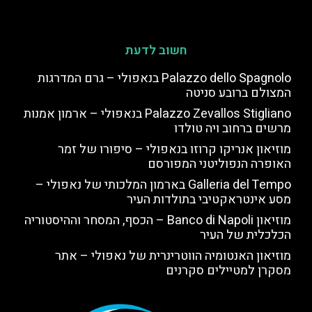
חשוב לדעת
Palazzo dello Spagnolo בנאפולי – גרם המדרגות
המצולם ברובע סניטה
Palazzo Zevallos Stigliano בנאפולי – ארמון אמנות
מרשים ברחוב ויה טולדו
מוזיאון אנריקו קרוזו בנאפולי – סיפורו של זמר
האופרה הנפוליטני המפורסם
Galleria del Tempo בארמון המלכותי של נאפולי –
מסע אינטראקטיבי בתולדות העיר
מוזיאון Banco di Napoli – הכסף, המסחר וההיסטוריה
הכלכלית של העיר
מוזיאון האנטומיה הווטרינרית של נאפולי – אתר
מסקרן למטיילים סקרנים