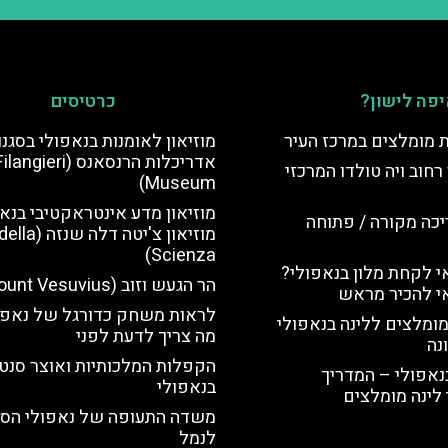
פה לישון?
כרטיסים
ת מומלצים במרכז העיר
מוזיאון לאומנות בנאפולי בסגנו
אדריכלות הרנסאנס (langieri
רחוב ויה טולדו המרכזי
Museum)
מוזיאון מדע אינטראקטיבי בנא
יכה מקורה / פתוחה
מוזיאון צ'יטה דל
Scienza)
 לקחת מלון בנאפולי?
הר הגעש וזוב (Mount Vesuvius)
י להכיר מראש
לראות משחק כדורגל של נאפו
מומלצים ללינה בנאפולי
מה צריך לדעת לפני
נה
הקפלות המלכותיות ואוצר סנט 
נאפולי – המדריך
בנאפולי
לינה מומלצים
משדה התעופה של נאפולי הס
לנמל