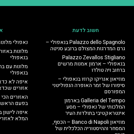
חשוב לדעת
אי
Palazzo dello Spagnolo בנאפולי –
נאפולי מלונו
גרם המדרגות המצולם ברובע סניטה
מלונות באזור 
Palazzo Zevallos Stigliano
בנאפולי
בנאפולי – ארמון אמנות מרשים
מלונות עם בר
ברחוב ויה טולדו
בנאפולי
מוזיאון אנריקו קרוזו בנאפולי –
איפה לא כדאי
סיפורו של זמר האופרה הנפוליטני
אזורים שכדא
המפורסם
האזורים הכי 
Galleria del Tempo בארמון
בפעם הראשו
המלכותי של נאפולי – מסע
איפה לישון ב
אינטראקטיבי בתולדות העיר
המלא לאזורי 
מוזיאון Banco di Napoli – הכסף,
המסחר וההיסטוריה הכלכלית של