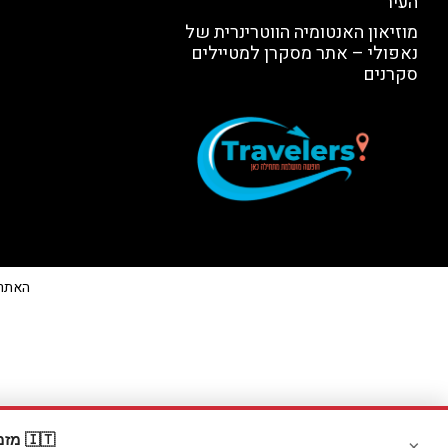
העיר
מוזיאון האנטומיה הווטרינרית של
נאפולי – אתר מסקרן למטיילים
סקרנים
האתר הי
🇮🇹 מזמינים דרך Booking? קבלו
×